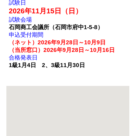
試験日
202
6
年11月
15
日（日）
試験会場
石岡商工会議所（石岡市府中1-5-8）
申込受付期間
（ネット）202
6
年
9
月
28
日～10月
9
日
（当所窓口）202
6
年
9
月
28
日～10月
16
日
合格発表日
1級1月
4
日
2
、
3級1
1
月
30
日