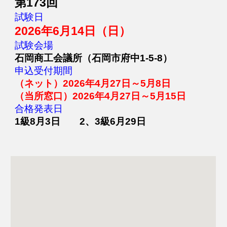
第
1
73
回
試験日
202
6
年6月
14
日（日）
試験会場
石岡商工会議所
（石岡市
府中1-5-8
）
申込受付期間
（ネット）202
6
年4月2
7
日～5月
8
日
（当所窓口）202
6
年4月2
7
日～5月
15
日
合格発表日
1級
8
月
3
日
2
、
3級6月2
9
日