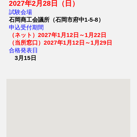
202
7
年
2
月
28
日（日）
試験会場
石岡商工会議所（石岡市府中1-5-8）
申込受付期間
（ネット）202
7
年1月
12
日～1月
22
日
（当所窓口）202
7
年1月
12
日～
1
月2
9
日
合格発表日
3月
15
日