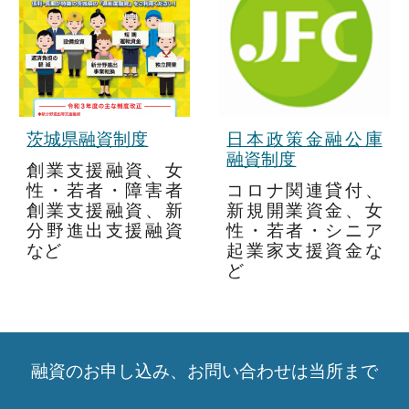
茨城県融資制度
日本政策金融公庫
融資制度
創業支援融資、女
性・若者・障害者
コロナ関連貸付、
創業支援融資、新
新規開業資金、女
分野進出支援融資
性・若者・シニア
など
起業家支援資金な
ど
融資のお申し込み、お問い合わせは当所まで